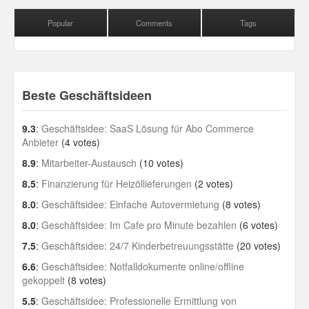
Personal
Popular
Comments
Tags
30 Day Missions
Travel
Beste Geschäftsideen
Gin & Tonic Ranking
9.3
:
Geschäftsidee: SaaS Lösung für Abo Commerce
Sideblog
Anbieter
(4 votes)
8.9
:
Mitarbeiter-Austausch
(10 votes)
8.5
:
Finanzierung für Heizöllieferungen
(2 votes)
8.0
:
Geschäftsidee: Einfache Autovermietung
(8 votes)
8.0
:
Geschäftsidee: Im Cafe pro Minute bezahlen
(6 votes)
7.5
:
Geschäftsidee: 24/7 Kinderbetreuungsstätte
(20 votes)
6.6
:
Geschäftsidee: Notfalldokumente online/offline
gekoppelt
(8 votes)
5.5
:
Geschäftsidee: Professionelle Ermittlung von