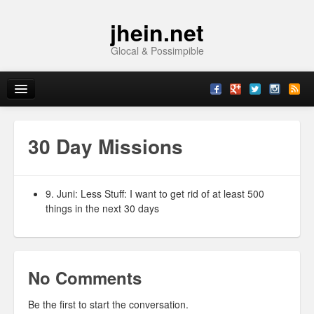
jhein.net
Glocal & Possimpible
Home
30 Day Missions
Info
Archive
9. Juni: Less Stuff: I want to get rid of at least 500
things in the next 30 days
Sitemap
Contact
No Comments
Imprint
Be the first to start the conversation.
Topics