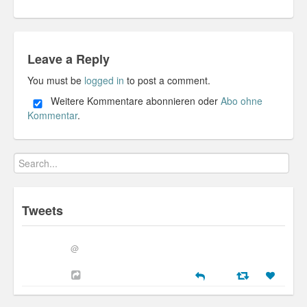
Misc
Business Server Cashflow
Leave a Reply
You must be
logged in
to post a comment.
Design is how it works
Weitere Kommentare abonnieren oder
Abo ohne
The Others
Kommentar
.
Money Makes The World Go Round
GTD and shit
Smarty-Pants
Tweets
Vorsprung durch Technik
@
Wild Stuff
Psychos