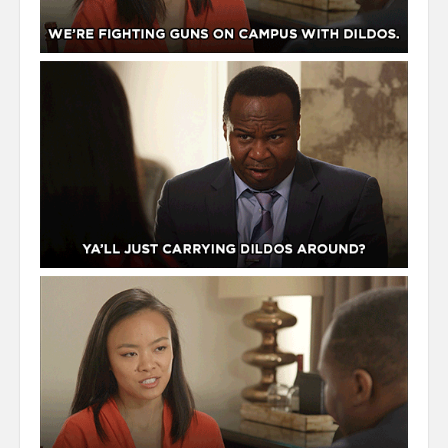
Misc
Business Server Cashflow
Design is how it works
The Others
Money Makes The World Go Round
GTD and shit
Smarty-Pants
Vorsprung durch Technik
Wild Stuff
Psychos