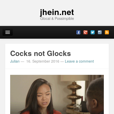
jhein.net
Glocal & Possimpible
Home
Cocks not Glocks
Info
Julian
—
16. September 2016
—
Leave a comment
Archive
Sitemap
Contact
Imprint
Topics