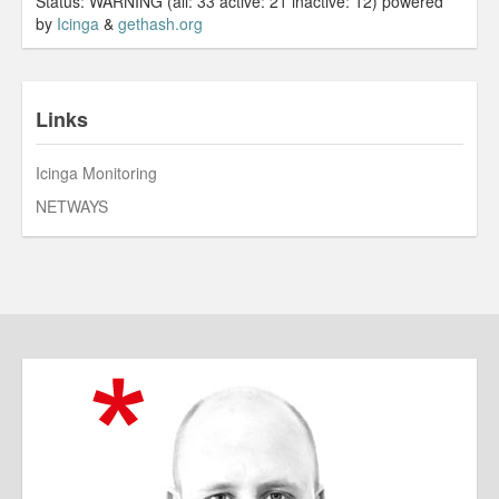
Status: WARNING (all: 33 active: 21 inactive: 12) powered
by
Icinga
&
gethash.org
Links
Icinga Monitoring
NETWAYS