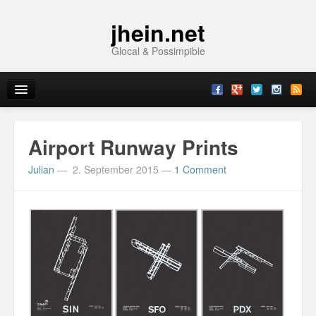
jhein.net
Glocal & Possimpible
Home
Airport Runway Prints
Info
Julian
—
2. September 2015
—
1 Comment
Archive
Sitemap
Contact
Imprint
Topics