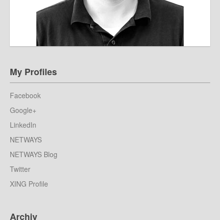
My Profiles
Facebook
Google+
LinkedIn
NETWAYS
NETWAYS Blog
Twitter
XING Profile
Archiv