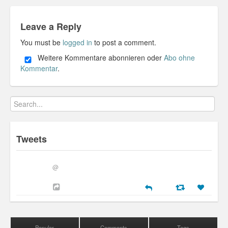
Personal
Leave a Reply
30 Day Missions
You must be
logged in
to post a comment.
Travel
Weitere Kommentare abonnieren oder
Abo ohne
Kommentar
.
Gin & Tonic Ranking
Sideblog
Tweets
@
Popular
Comments
Tags