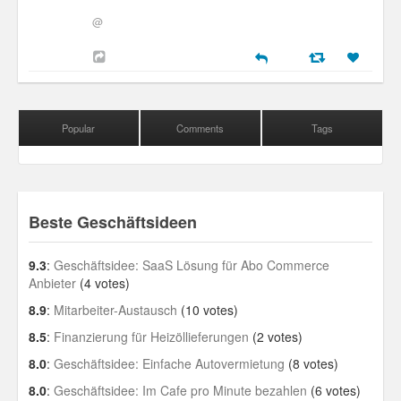
Personal
@
30 Day Missions
Travel
Gin & Tonic Ranking
Popular
Comments
Tags
Sideblog
Beste Geschäftsideen
9.3
:
Geschäftsidee: SaaS Lösung für Abo Commerce
Anbieter
(4 votes)
8.9
:
Mitarbeiter-Austausch
(10 votes)
8.5
:
Finanzierung für Heizöllieferungen
(2 votes)
8.0
:
Geschäftsidee: Einfache Autovermietung
(8 votes)
8.0
:
Geschäftsidee: Im Cafe pro Minute bezahlen
(6 votes)