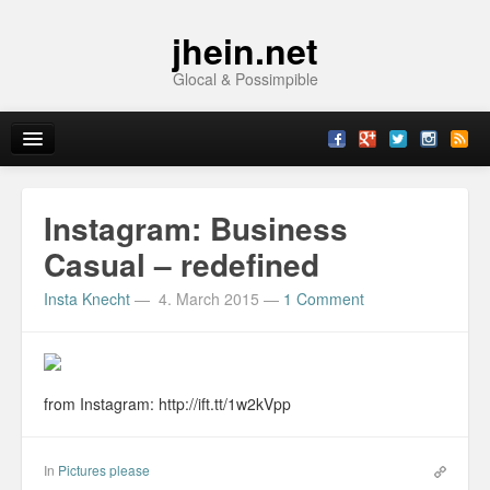
jhein.net
Glocal & Possimpible
Home
Instagram: Business
Info
Casual – redefined
Insta Knecht
—
4. March 2015
—
1 Comment
Archive
Sitemap
Contact
from Instagram: http://ift.tt/1w2kVpp
Imprint
In
Pictures please
Topics