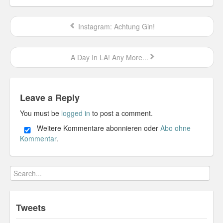
Misc
Instagram: Achtung Gin!
Business Server Cashflow
A Day In LA! Any More...
Design is how it works
The Others
Leave a Reply
Money Makes The World Go Round
You must be
logged in
to post a comment.
GTD and shit
Weitere Kommentare abonnieren oder
Abo ohne
Kommentar
.
Smarty-Pants
Vorsprung durch Technik
Wild Stuff
Tweets
Psychos