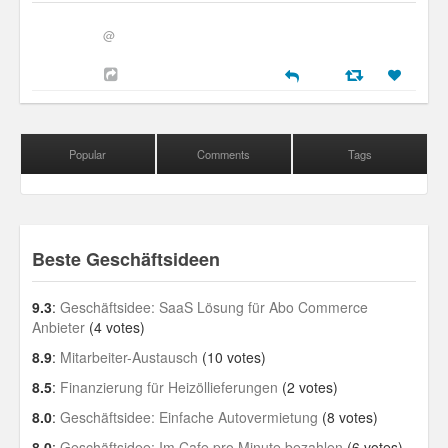
@
Popular
Comments
Tags
Beste Geschäftsideen
9.3
:
Geschäftsidee: SaaS Lösung für Abo Commerce
Anbieter
(4 votes)
8.9
:
Mitarbeiter-Austausch
(10 votes)
8.5
:
Finanzierung für Heizöllieferungen
(2 votes)
8.0
:
Geschäftsidee: Einfache Autovermietung
(8 votes)
8.0
:
Geschäftsidee: Im Cafe pro Minute bezahlen
(6 votes)