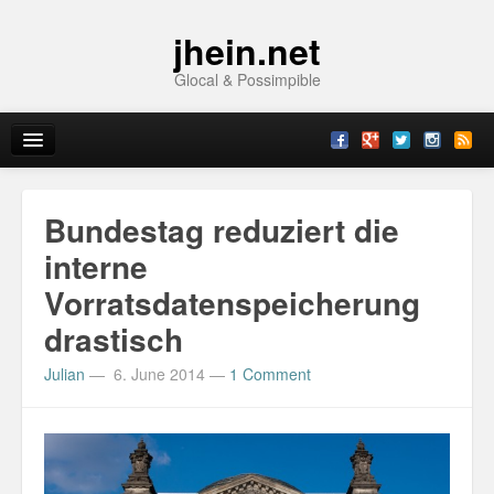
jhein.net
Glocal & Possimpible
Home
Bundestag reduziert die
Info
interne
Vorratsdatenspeicherung
Archive
drastisch
Sitemap
Julian
—
6. June 2014
—
1 Comment
Contact
Imprint
Topics