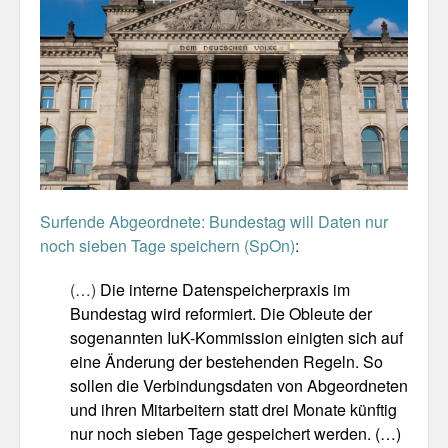
Misc
Business Server Cashflow
Design is how it works
The Others
Money Makes The World Go Round
Surfende Abgeordnete: Bundestag will Daten nur
noch sieben Tage speichern (SpOn)
:
GTD and shit
(…)
Die interne Datenspeicherpraxis im
Smarty-Pants
Bundestag wird reformiert. Die Obleute der
Vorsprung durch Technik
sogenannten IuK-Kommission einigten sich auf
eine Änderung der bestehenden Regeln. So
Wild Stuff
sollen die Verbindungsdaten von Abgeordneten
und ihren Mitarbeitern statt drei Monate künftig
Psychos
nur noch sieben Tage gespeichert werden. (…)