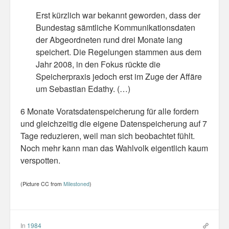
Personal
Erst kürzlich war bekannt geworden, dass der
Bundestag sämtliche Kommunikationsdaten
30 Day Missions
der Abgeordneten rund drei Monate lang
speichert. Die Regelungen stammen aus dem
Travel
Jahr 2008, in den Fokus rückte die
Gin & Tonic Ranking
Speicherpraxis jedoch erst im Zuge der Affäre
um Sebastian Edathy. (…)
Sideblog
6 Monate Voratsdatenspeicherung für alle fordern
und gleichzeitig die eigene Datenspeicherung auf 7
Tage reduzieren, weil man sich beobachtet fühlt.
Noch mehr kann man das Wahlvolk eigentlich kaum
verspotten.
(Picture CC from
Milestoned
)
In
1984