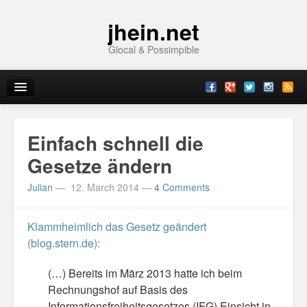
jhein.net
Glocal & Possimpible
Home
Einfach schnell die
Info
Gesetze ändern
Julian
—
12. March 2014
—
4 Comments
Archive
Sitemap
Klammheimlich das Gesetz geändert
(blog.stern.de):
Contact
(…) Bereits im März 2013 hatte ich beim
Imprint
Rechnungshof auf Basis des
Topics
Informationsfreiheitsgesetzes (IFG) Einsicht in