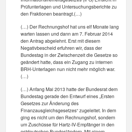
Prüfunterlagen und Untersuchungsberichte zu
Misc
den Fraktionen beantragt.(…)
Business Server Cashflow
(…) Der Rechnungshof hat uns elf Monate lang
warten lassen und dann am 7. Februar 2014
Design is how it works
den Antrag abgelehnt. Erst mit diesem
Negativbescheid erfuhren wir, dass der
The Others
Bundestag in der Zwischenzeit die Gesetze so
Money Makes The World Go Round
geändert hatte, dass ein Zugang zu internen
BRH-Unterlagen nun nicht mehr möglich war.
GTD and shit
(…)
Smarty-Pants
(…) Anfang Mai 2013 hatte der Bundesrat dem
Bundestag gerade den Entwurf eines „Ersten
Vorsprung durch Technik
Gesetzes zur Änderung des
Finanzausgleichsgesetzes“ zugeleitet. In dem
Wild Stuff
ging es nicht um den Rechnungshof, sondern
Psychos
um Zuschüsse für Hartz-IV-Empfänger in den
ostdeutschen Bundesländern. Mit einem