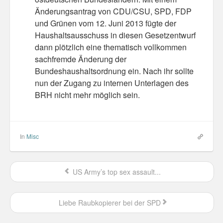
Personal
Änderungsantrag von CDU/CSU, SPD, FDP
und Grünen vom 12. Juni 2013 fügte der
30 Day Missions
Haushaltsausschuss in diesen Gesetzentwurf
dann plötzlich eine thematisch vollkommen
Travel
sachfremde Änderung der
Bundeshaushaltsordnung ein. Nach ihr sollte
Gin & Tonic Ranking
nun der Zugang zu internen Unterlagen des
BRH nicht mehr möglich sein.
Sideblog
In
Misc
US Army’s top sex assault...
Liebe Raubkopierer bei der SPD