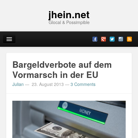
jhein.net
Glocal & Possimpible
Home
Bargeldverbote auf dem
Info
Vormarsch in der EU
Julian
—
23. August 2013
—
3 Comments
Archive
Sitemap
Contact
Imprint
Topics