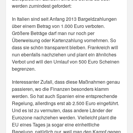
Personal
werden zumindest gefordert:
In Italien sind seit Anfang 2013 Bargeldzahlungen
30 Day Missions
über einem Betrag von 1.000 Euro verboten.
Travel
Größere Beträge darf man nur noch per
Überweisung oder Kartenzahlung vornehmen. So
Gin & Tonic Ranking
dass sie schön transparent bleiben. Frankreich will
nun ebenfalls nachziehen und plant ein ähnliches
Sideblog
Verbot und will den Umlauf von 500 Euro Scheinen
begrenzen.
Interessanter Zufall, dass diese Maßnahmen genau
passieren, wo die Finanzen besonders klamm
werden. So hat auch Spanien eine entsprechende
Regelung, allerdings erst ab 2.500 Euro eingeführt.
Und es ist zu vermuten, dass andere Länder der
Eurozone nachziehen werden. Vielleicht plant die
EU eines Tages ja sogar eine einheitliche
Regelung, natürlich nur, weil man den Kampf gegen