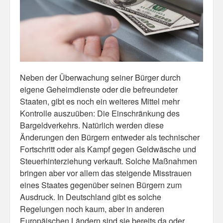
Misc
Business Server Cashflow
Design is how it works
Neben der Überwachung seiner Bürger durch
The Others
eigene Geheimdienste oder die befreundeter
Staaten, gibt es noch ein weiteres Mittel mehr
Money Makes The World Go Round
Kontrolle auszuüben: Die Einschränkung des
Bargeldverkehrs. Natürlich werden diese
GTD and shit
Änderungen den Bürgern entweder als technischer
Smarty-Pants
Fortschritt oder als Kampf gegen Geldwäsche und
Steuerhinterziehung verkauft. Solche Maßnahmen
Vorsprung durch Technik
bringen aber vor allem das steigende Misstrauen
eines Staates gegenüber seinen Bürgern zum
Wild Stuff
Ausdruck. In Deutschland gibt es solche
Regelungen noch kaum, aber in anderen
Psychos
Europäischen Ländern sind sie bereits da oder