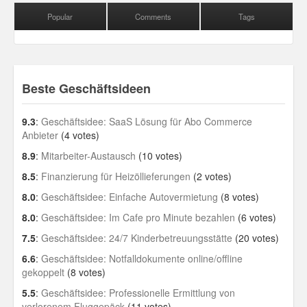
Popular
Comments
Tags
Beste Geschäftsideen
9.3
:
Geschäftsidee: SaaS Lösung für Abo Commerce
Anbieter
(4 votes)
8.9
:
Mitarbeiter-Austausch
(10 votes)
8.5
:
Finanzierung für Heizöllieferungen
(2 votes)
8.0
:
Geschäftsidee: Einfache Autovermietung
(8 votes)
8.0
:
Geschäftsidee: Im Cafe pro Minute bezahlen
(6 votes)
7.5
:
Geschäftsidee: 24/7 Kinderbetreuungsstätte
(20 votes)
6.6
:
Geschäftsidee: Notfalldokumente online/offline
gekoppelt
(8 votes)
5.5
:
Geschäftsidee: Professionelle Ermittlung von
verlorenem Fluggepäck
(11 votes)