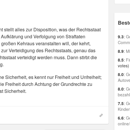
Best
 stellt alles zur Disposition, was der Rechtsstaat
Aufklärung und Verfolgung von Straftaten
9.3
:
Ge
Comme
 großen Kehraus veranstalten will, der kehrt,
h zur Verteidigung des Rechtsstaats, genau das
8.9
:
Mi
sstaat verteidigt werden muss. Dann stirbt die
8.5
:
Fi
g.
votes)
8.0
:
Ge
 Sicherheit, es kennt nur Freiheit und Unfreiheit;
Autov
die Freiheit durch Achtung der Grundrechte zu
8.0
:
Ge
t Sicherheit.
bezah
7.5
:
Ge
Kinder
6.6
:
Ge
online