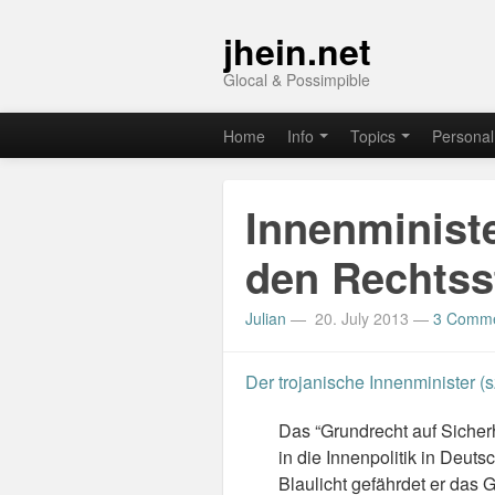
jhein.net
Glocal & Possimpible
Home
Info
Topics
Personal
Innenministe
den Rechtsst
Julian
—
20. July 2013
—
3 Comm
Der trojanische Innenminister (s
Das “Grundrecht auf Sicherhe
in die Innenpolitik in Deut
Blaulicht gefährdet er das 