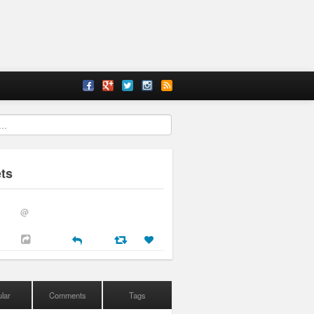
ts
@
lar
Comments
Tags