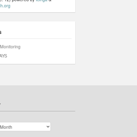
h.org
s
 Monitoring
AYS
v