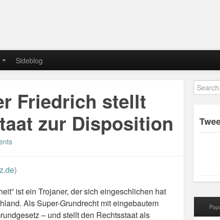
Sideblog
r Friedrich stellt
aat zur Disposition
Twee
ents
z.de)
it” ist ein Trojaner, der sich eingeschlichen hat
schland. Als Super-Grundrecht mit eingebautem
Popu
Grundgesetz – und stellt den Rechtsstaat als