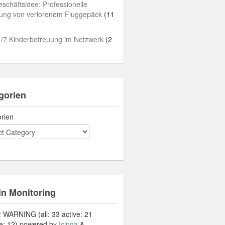
schäftsidee: Professionelle
lung von verlorenem Fluggepäck
(11
/7 Kinderbetreuung im Netzwerk
(2
gorien
rien
in Monitoring
: WARNING (all: 33 active: 21
ve: 12) powered by
Icinga
&