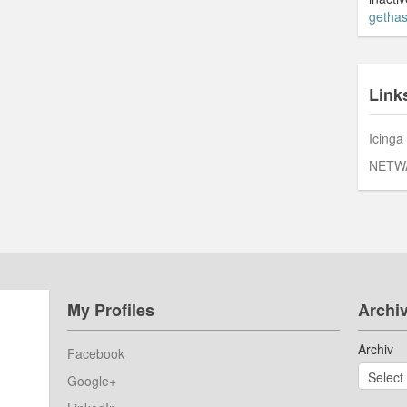
gethas
Link
Icinga
NETW
My Profiles
Archi
Archiv
Facebook
Google+