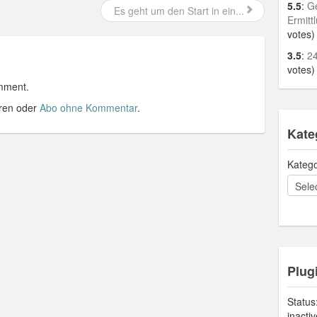
5.5
:
Ge
Es geht um den Start in ein...
Ermitt
votes)
3.5
:
24
votes)
mment.
ren oder
Abo ohne Kommentar
.
Kate
Katego
Plug
Status
inacti