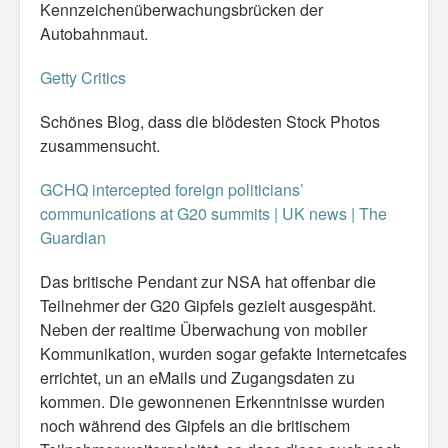
Kennzeichenüberwachungsbrücken der
Autobahnmaut.
Misc
Getty Critics
Business Server Cashflow
Schönes Blog, dass die blödesten Stock Photos
Design is how it works
zusammensucht.
The Others
GCHQ intercepted foreign politicians’
Money Makes The World Go Round
communications at G20 summits | UK news | The
Guardian
GTD and shit
Das britische Pendant zur NSA hat offenbar die
Smarty-Pants
Teilnehmer der G20 Gipfels gezielt ausgespäht.
Neben der realtime Überwachung von mobiler
Vorsprung durch Technik
Kommunikation, wurden sogar gefakte Internetcafes
errichtet, un an eMails und Zugangsdaten zu
Wild Stuff
kommen. Die gewonnenen Erkenntnisse wurden
Psychos
noch während des Gipfels an die britischem