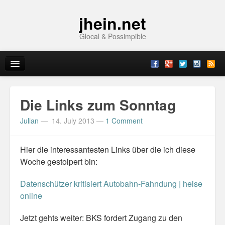
jhein.net
Glocal & Possimpible
Home
Die Links zum Sonntag
Info
Julian
—
14. July 2013
—
1 Comment
Archive
Hier die interessantesten Links über die ich diese
Sitemap
Woche gestolpert bin:
Contact
Datenschützer kritisiert Autobahn-Fahndung | heise
online
Imprint
Jetzt gehts weiter: BKS fordert Zugang zu den
Topics