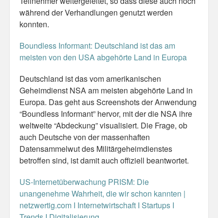
Teilnehmer weitergeleitet, so dass diese auch noch
Personal
während der Verhandlungen genutzt werden
konnten.
30 Day Missions
Boundless Informant: Deutschland ist das am
Travel
meisten von den USA abgehörte Land in Europa
Gin & Tonic Ranking
Deutschland ist das vom amerikanischen
Geheimdienst NSA am meisten abgehörte Land in
Sideblog
Europa. Das geht aus Screenshots der Anwendung
“Boundless Informant” hervor, mit der die NSA ihre
weltweite “Abdeckung” visualisiert. Die Frage, ob
auch Deutsche von der massenhaften
Datensammelwut des Militärgeheimdienstes
betroffen sind, ist damit auch offiziell beantwortet.
US-Internetüberwachung PRISM: Die
unangenehme Wahrheit, die wir schon kannten |
netzwertig.com I Internetwirtschaft I Startups I
Trends I Digitalisierung