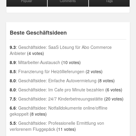
Popular
Comments
Tags
Beste Geschäftsideen
9.3
:
Geschäftsidee: SaaS Lösung für Abo Commerce
Anbieter
(4 votes)
8.9
:
Mitarbeiter-Austausch
(10 votes)
8.5
:
Finanzierung für Heizöllieferungen
(2 votes)
8.0
:
Geschäftsidee: Einfache Autovermietung
(8 votes)
8.0
:
Geschäftsidee: Im Cafe pro Minute bezahlen
(6 votes)
7.5
:
Geschäftsidee: 24/7 Kinderbetreuungsstätte
(20 votes)
6.6
:
Geschäftsidee: Notfalldokumente online/offline
gekoppelt
(8 votes)
5.5
:
Geschäftsidee: Professionelle Ermittlung von
verlorenem Fluggepäck
(11 votes)