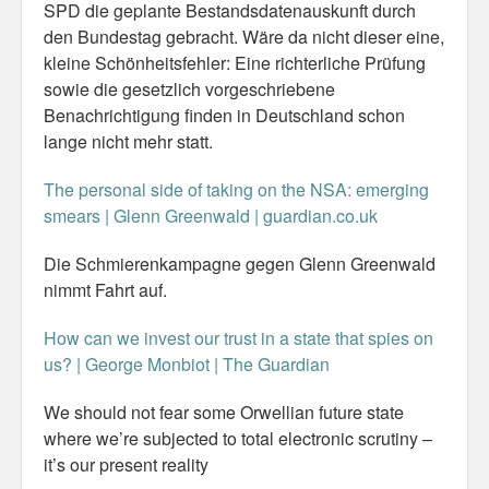
SPD die geplante Bestandsdatenauskunft durch
den Bundestag gebracht. Wäre da nicht dieser eine,
Misc
kleine Schönheitsfehler: Eine richterliche Prüfung
sowie die gesetzlich vorgeschriebene
Business Server Cashflow
Benachrichtigung finden in Deutschland schon
Design is how it works
lange nicht mehr statt.
The Others
The personal side of taking on the NSA: emerging
smears | Glenn Greenwald | guardian.co.uk
Money Makes The World Go Round
Die Schmierenkampagne gegen Glenn Greenwald
GTD and shit
nimmt Fahrt auf.
Smarty-Pants
How can we invest our trust in a state that spies on
us? | George Monbiot | The Guardian
Vorsprung durch Technik
We should not fear some Orwellian future state
Wild Stuff
where we’re subjected to total electronic scrutiny –
Psychos
it’s our present reality