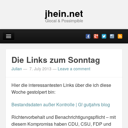
jhein.net
Glocal & Possimpible
Home
Die Links zum Sonntag
Info
Julian
—
7. July 2013
—
Leave a comment
Archive
Hier die interessantesten Links über die ich diese
Sitemap
Woche gestolpert bin:
Contact
Bestandsdaten außer Kontrolle | G! gutjahrs blog
Imprint
Richtervorbehalt und Benachrichtigungspflicht – mit
diesem Kompromiss haben CDU, CSU, FDP und
Topics