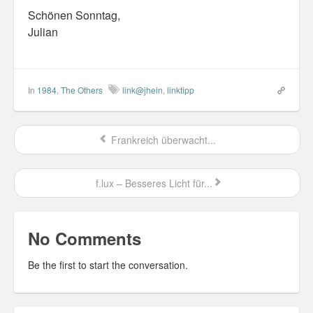
Personal
Schönen Sonntag,
Julian
30 Day Missions
Travel
In
1984
,
The Others
link@jhein
,
linktipp
Gin & Tonic Ranking
Sideblog
Frankreich überwacht...
f.lux – Besseres Licht für...
No Comments
Be the first to start the conversation.