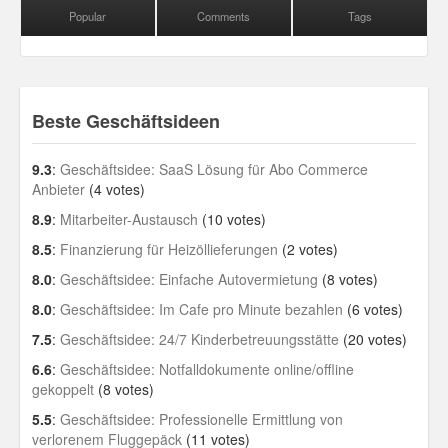
Popular
Comments
Tags
Beste Geschäftsideen
9.3
:
Geschäftsidee: SaaS Lösung für Abo Commerce
Anbieter
(4 votes)
8.9
:
Mitarbeiter-Austausch
(10 votes)
8.5
:
Finanzierung für Heizöllieferungen
(2 votes)
8.0
:
Geschäftsidee: Einfache Autovermietung
(8 votes)
8.0
:
Geschäftsidee: Im Cafe pro Minute bezahlen
(6 votes)
7.5
:
Geschäftsidee: 24/7 Kinderbetreuungsstätte
(20 votes)
6.6
:
Geschäftsidee: Notfalldokumente online/offline
gekoppelt
(8 votes)
5.5
:
Geschäftsidee: Professionelle Ermittlung von
verlorenem Fluggepäck
(11 votes)