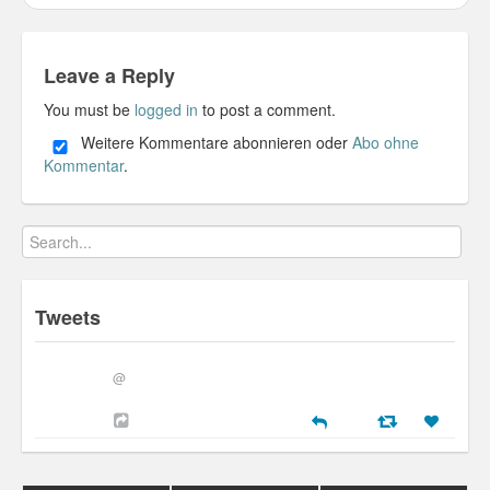
Personal
30 Day Missions
Leave a Reply
You must be
logged in
to post a comment.
Travel
Weitere Kommentare abonnieren oder
Abo ohne
Gin & Tonic Ranking
Kommentar
.
Sideblog
Tweets
@