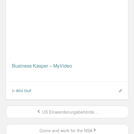
Misc
Business Server Cashflow
Design is how it works
The Others
Money Makes The World Go Round
Business Kasper – MyVideo
GTD and shit
Smarty-Pants
In
Wild Stuff
Vorsprung durch Technik
US Einwanderungsbehörde...
Wild Stuff
Psychos
Come and work for the NSA