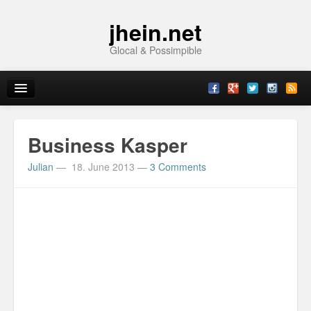
jhein.net
Glocal & Possimpible
Home
Business Kasper
Info
Julian
—
18. June 2013
—
3 Comments
Archive
Sitemap
Contact
Imprint
Topics