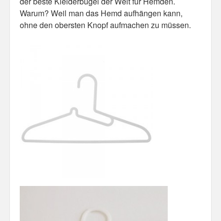
der beste Kleiderbügel der Welt für Hemden.
Warum? Weil man das Hemd aufhängen kann,
Misc
ohne den obersten Knopf aufmachen zu müssen.
Business Server Cashflow
Design is how it works
The Others
Money Makes The World Go Round
GTD and shit
Smarty-Pants
Vorsprung durch Technik
Wild Stuff
Psychos