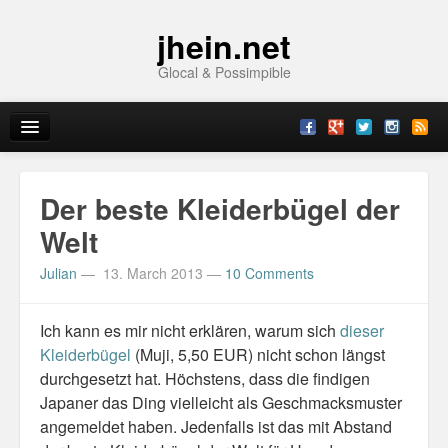
jhein.net
Glocal & Possimpible
Home
Der beste Kleiderbügel der
Info
Welt
Julian
—
13. March 2013
—
10 Comments
Archive
Sitemap
Ich kann es mir nicht erklären, warum sich
dieser
Kleiderbügel
(Muji, 5,50 EUR) nicht schon längst
Contact
durchgesetzt hat. Höchstens, dass die findigen
Imprint
Japaner das Ding vielleicht als Geschmacksmuster
angemeldet haben. Jedenfalls ist das mit Abstand
Topics