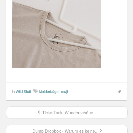
Personal
30 Day Missions
Travel
Gin & Tonic Ranking
Sideblog
In
Wild Stuff
kleiderbügel
,
muji
Ticke-Tack: Wunderschöne...
Dump Dropbox - Warum es keine...