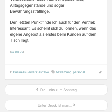
Personal
Alltagsgegenstände und sogar
Bewährungssträflinge.
30 Day Missions
Den letzten Punkt finde ich auch für den Vertrieb
Travel
interessant. Es scheint sich zu lohnen, wenn das
eigene Angebot als erstes beim Kunden auf dem
Gin & Tonic Ranking
Tisch liegt.
Sideblog
(
via
,
Bild CC
)
In
Business Server Cashflow
bewerbung
,
personal
Die Links zum Sonntag
Unter Druck ist man...