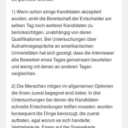
1) Wenn schon einige Kandidaten akzeptiert
Misc
wurden, sinkt die Bereitschaft der Entscheider am
Business Server Cashflow
selben Tag noch weiterer Kandidaten zu
berücksichtigen, unabhängig von deren
Design is how it works
Qualifikationen. Bei Untersuchungen über
Aufnahmegespräche an amerikanischen
The Others
Universitäten hat sich gezeigt, dass die Interviewer
alle Bewerber eines Tages gemeinsam beurteilen
Money Makes The World Go Round
und wenig mit denen an anderen Tagen
GTD and shit
vergleichen.
Smarty-Pants
2) Die Menschen mögen im allgemeinen Optionen
die ihnen zuerst begegnet sind lieber. In drei
Vorsprung durch Technik
Untersuchungen bei denen die Kandidaten
schnelle Entscheidungen treffen mussten, wurden
Wild Stuff
konsequent die Dinge bevorzugt, die zuerst
Psychos
auftraten, egal worum es sich handelte:
Vertriebsleute, Essen auf der Speisekarte,