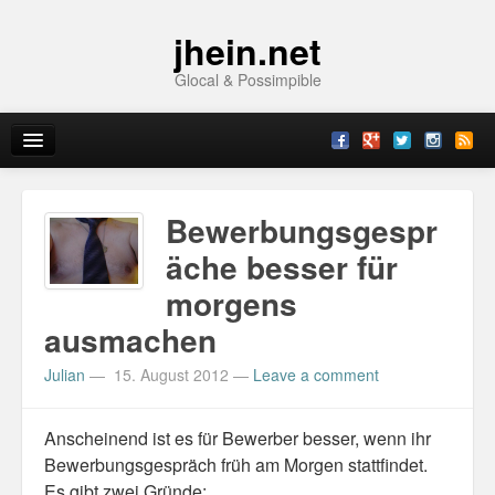
jhein.net
Glocal & Possimpible
Home
Bewerbungsgespr
Info
äche besser für
morgens
Archive
ausmachen
Sitemap
Julian
—
15. August 2012
—
Leave a comment
Contact
Anscheinend ist es für Bewerber besser, wenn ihr
Imprint
Bewerbungsgespräch früh am Morgen stattfindet.
Es gibt zwei Gründe:
Topics