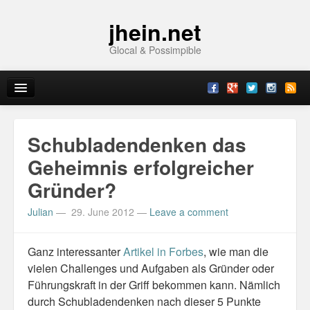
jhein.net
Glocal & Possimpible
Home
Schubladendenken das
Info
Geheimnis erfolgreicher
Gründer?
Archive
Julian
—
29. June 2012
—
Leave a comment
Sitemap
Contact
Ganz interessanter
Artikel in Forbes
, wie man die
vielen Challenges und Aufgaben als Gründer oder
Imprint
Führungskraft in der Griff bekommen kann. Nämlich
durch Schubladendenken nach dieser 5 Punkte
Topics