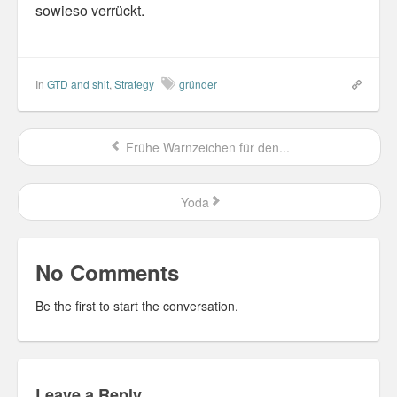
sowieso verrückt.
Personal
30 Day Missions
In
GTD and shit
,
Strategy
gründer
Travel
Gin & Tonic Ranking
Frühe Warnzeichen für den...
Sideblog
Yoda
No Comments
Be the first to start the conversation.
Leave a Reply