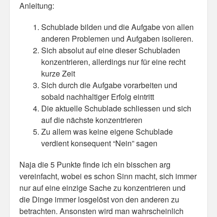
Anleitung:
Misc
Schublade bilden und die Aufgabe von allen
anderen Problemen und Aufgaben isolieren.
Business Server Cashflow
Sich absolut auf eine dieser Schubladen
Design is how it works
konzentrieren, allerdings nur für eine recht
kurze Zeit
The Others
Sich durch die Aufgabe vorarbeiten und
sobald nachhaltiger Erfolg eintritt
Money Makes The World Go Round
Die aktuelle Schublade schliessen und sich
auf die nächste konzentrieren
GTD and shit
Zu allem was keine eigene Schublade
Smarty-Pants
verdient konsequent “Nein” sagen
Vorsprung durch Technik
Naja die 5 Punkte finde ich ein bisschen arg
vereinfacht, wobei es schon Sinn macht, sich immer
Wild Stuff
nur auf eine einzige Sache zu konzentrieren und
die Dinge immer losgelöst von den anderen zu
Psychos
betrachten. Ansonsten wird man wahrscheinlich