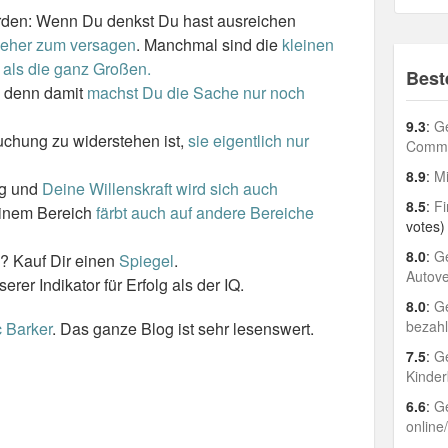
erden: Wenn Du denkst Du hast ausreichen
 eher zum versagen
. Manchmal sind die
kleinen
als die ganz Großen.
Best
, denn damit
machst Du die Sache nur noch
9.3
:
Ge
uchung zu widerstehen ist,
sie eigentlich nur
Comme
8.9
:
Mi
ng und
Deine Willenskraft wird sich auch
8.5
:
Fi
 einem Bereich
färbt auch auf andere Bereiche
votes)
8.0
:
Ge
g? Kauf Dir einen
Spiegel
.
Autov
serer Indikator für Erfolg als der IQ.
8.0
:
Ge
bezah
c Barker
. Das ganze Blog ist sehr lesenswert.
7.5
:
Ge
Kinder
6.6
:
Ge
online