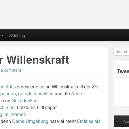
Sideblog
r Willenskraft
 a comment
Twee
en übt
, verbesserte seine Willenskraft mit der Zeit
spannen
,
gerade hinsetzen
und die
Arme
ach an
Geld denken
.
chlafen
. Letzteres hilft sogar
 im Internet
.
, denn
Deine Umgebung
hat viel mehr
Einfluss als
Popu