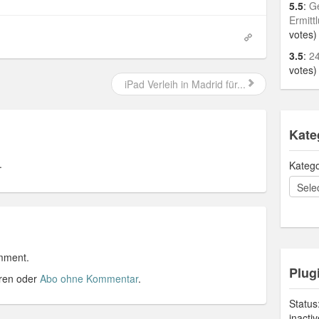
5.5
:
Ge
Ermitt
votes)
3.5
:
24
votes)
iPad Verleih in Madrid für...
Kate
.
Katego
mment.
Plug
ren oder
Abo ohne Kommentar
.
Status
inacti