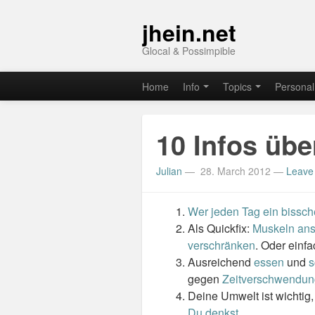
jhein.net
Glocal & Possimpible
Home
Info
Topics
Personal
10 Infos übe
Julian
—
28. March 2012
—
Leave
Wer jeden Tag ein bissch
Als Quickfix:
Muskeln an
verschränken
. Oder einf
Ausreichend
essen
und
s
gegen
Zeitverschwendung
Deine Umwelt ist wichtig
Du denkst
.