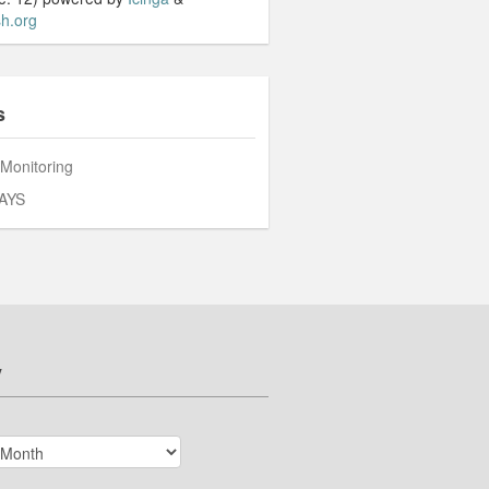
h.org
s
 Monitoring
AYS
v