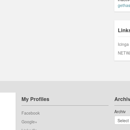
gethas
Link
Icinga
NETW
My Profiles
Archi
Archiv
Facebook
Google+