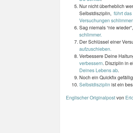
Nur nicht überheblich w
Selbstdisziplin,
führt das
Versuchungen schlimmer 
Sag niemals “nie wieder”
schlimmer.
Der Schlüssel einer Vers
aufzuschieben.
Verbessere Deine Haltu
verbessern
. Disziplin in
Deines Lebens ab
.
Noch ein Quickfix gefälli
Selbstdisziplin
ist ein bes
Englischer Originalpost
von
Eri