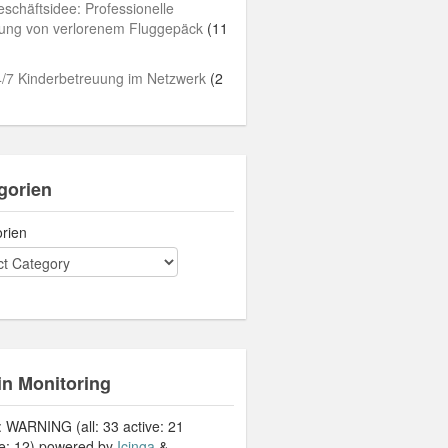
schäftsidee: Professionelle
lung von verlorenem Fluggepäck
(11
/7 Kinderbetreuung im Netzwerk
(2
gorien
rien
in Monitoring
: WARNING (all: 33 active: 21
ve: 12) powered by
Icinga
&