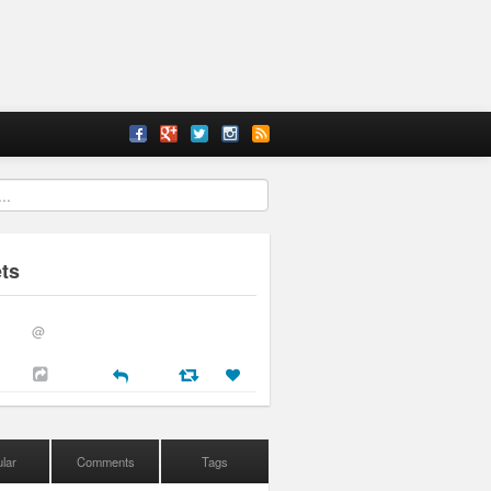
ts
@
lar
Comments
Tags