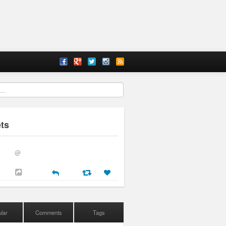
ts
@
lar
Comments
Tags