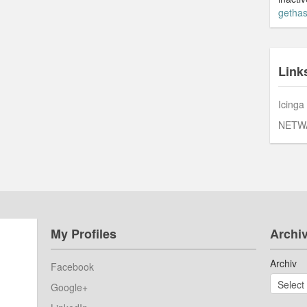
gethas
Link
Icinga
NETW
My Profiles
Archi
Archiv
Facebook
Google+