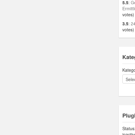
5.5
:
Ge
Ermitt
votes)
3.5
:
24
votes)
Kate
Katego
Plug
Status
inacti