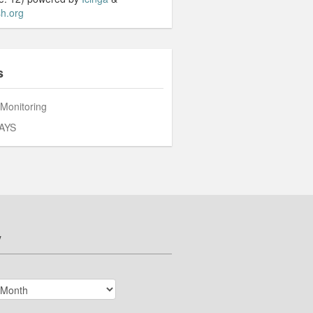
h.org
s
 Monitoring
AYS
v