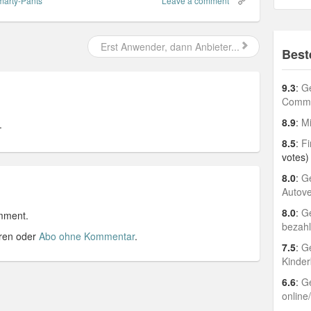
marty-Pants
Leave a comment
Erst Anwender, dann Anbieter...
Best
9.3
:
Ge
Comme
8.9
:
Mi
.
8.5
:
Fi
votes)
8.0
:
Ge
Autov
8.0
:
Ge
mment.
bezah
ren oder
Abo ohne Kommentar
.
7.5
:
Ge
Kinder
6.6
:
Ge
online