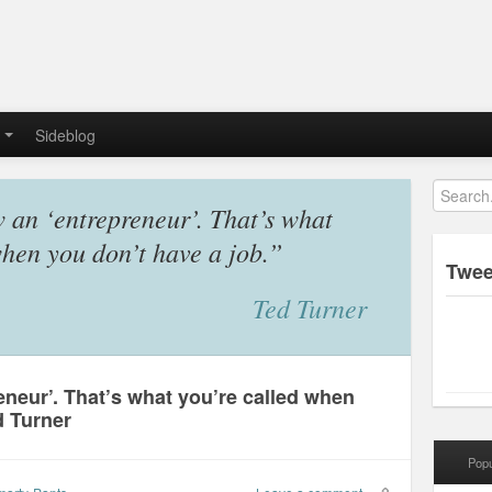
Sideblog
 an ‘entrepreneur’. That’s what
when you don’t have a job.”
Twee
Ted Turner
eneur’. That’s what you’re called when
d Turner
Popu