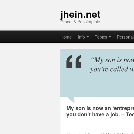
jhein.net
Glocal & Possimpible
Home
Info
Topics
Personal
“My son is now
you’re called 
My son is now an ‘entrepr
you don’t have a job. – Te