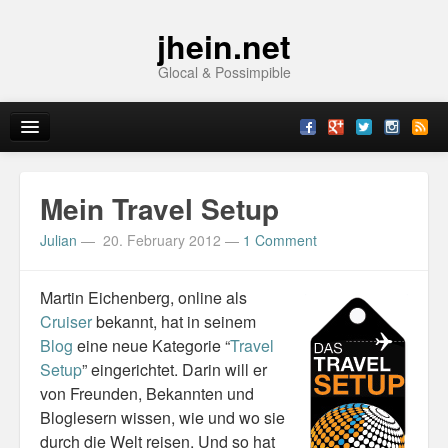
jhein.net
Glocal & Possimpible
Home
Mein Travel Setup
Info
Julian
—
20. February 2012
—
1 Comment
Archive
Martin Eichenberg, online als
Sitemap
Cruiser
bekannt, hat in seinem
Blog
eine neue Kategorie “
Travel
Contact
Setup
” eingerichtet. Darin will er
von Freunden, Bekannten und
Imprint
Bloglesern wissen, wie und wo sie
durch die Welt reisen. Und so hat
Topics