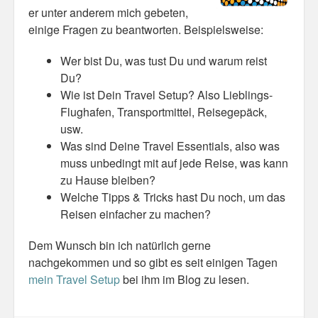
er unter anderem mich gebeten,
einige Fragen zu beantworten. Beispielsweise:
Misc
Business Server Cashflow
Wer bist Du, was tust Du und warum reist
Du?
Design is how it works
Wie ist Dein Travel Setup? Also Lieblings-
Flughafen, Transportmittel, Reisegepäck,
The Others
usw.
Was sind Deine Travel Essentials, also was
Money Makes The World Go Round
muss unbedingt mit auf jede Reise, was kann
GTD and shit
zu Hause bleiben?
Welche Tipps & Tricks hast Du noch, um das
Smarty-Pants
Reisen einfacher zu machen?
Vorsprung durch Technik
Dem Wunsch bin ich natürlich gerne
nachgekommen und so gibt es seit einigen Tagen
Wild Stuff
mein Travel Setup
bei ihm im Blog zu lesen.
Psychos