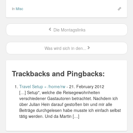
Personal
In
Misc
30 Day Missions
Die Montagslinks
Travel
Gin & Tonic Ranking
Was wird sich in den...
Sideblog
Trackbacks and Pingbacks:
Travel Setup « /home/rw
-
21. February 2012
[…] Setup", welche die Reisegewohnheiten
verschiedener Gastautoren betrachtet. Nachdem ich
über Julian Hein darauf gestoßen bin und mir alle
Beiträge durchgelesen habe musste ich einfach selbst
tätig werden. Und da Martin […]