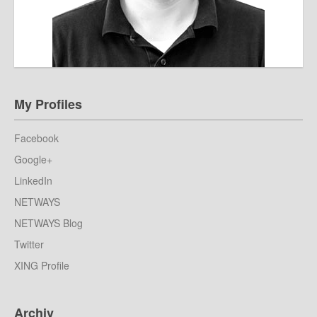
My Profiles
Facebook
Google+
LinkedIn
NETWAYS
NETWAYS Blog
Twitter
XING Profile
Archiv