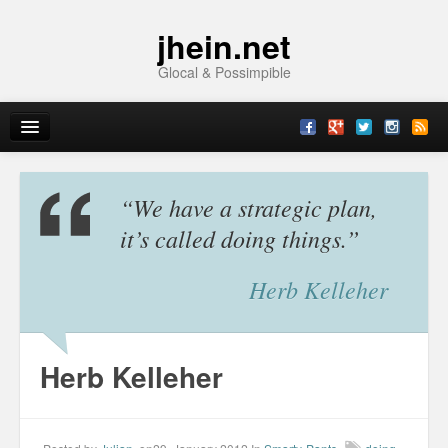
jhein.net
Glocal & Possimpible
Home
“We have a strategic plan,
Info
it’s called doing things.”
Archive
Herb Kelleher
Sitemap
Contact
Herb Kelleher
Imprint
Topics