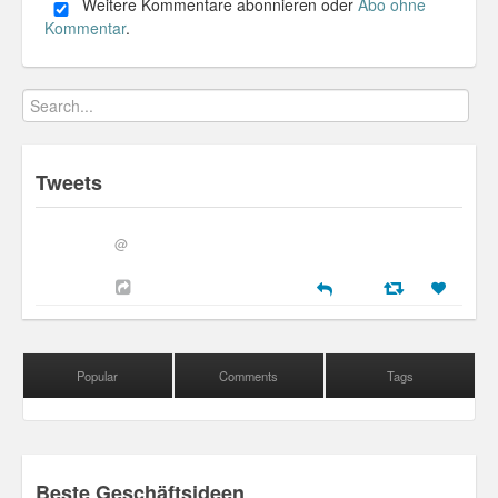
Weitere Kommentare abonnieren oder
Abo ohne
Personal
Kommentar
.
30 Day Missions
Travel
Gin & Tonic Ranking
Tweets
Sideblog
@
Popular
Comments
Tags
Beste Geschäftsideen