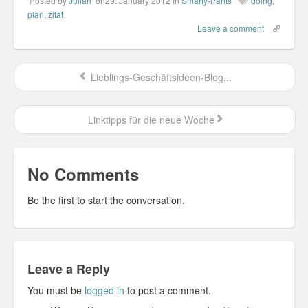
Posted by
Julian
on29. January 2012
In
Smarty-Pants
doing
,
plan
,
zitat
Leave a comment
Misc
Business Server Cashflow
Lieblings-Geschäftsideen-Blog...
Design is how it works
The Others
Linktipps für die neue Woche
Money Makes The World Go Round
No Comments
GTD and shit
Be the first to start the conversation.
Smarty-Pants
Vorsprung durch Technik
Wild Stuff
Leave a Reply
Psychos
You must be
logged in
to post a comment.