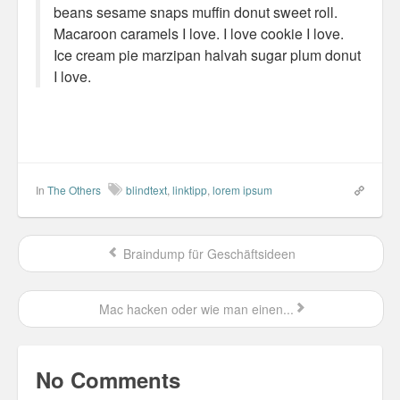
beans sesame snaps muffin donut sweet roll.
Personal
Macaroon caramels I love. I love cookie I love.
Ice cream pie marzipan halvah sugar plum donut
30 Day Missions
I love.
Travel
Gin & Tonic Ranking
Sideblog
In
The Others
blindtext
,
linktipp
,
lorem ipsum
Braindump für Geschäftsideen
Mac hacken oder wie man einen...
No Comments