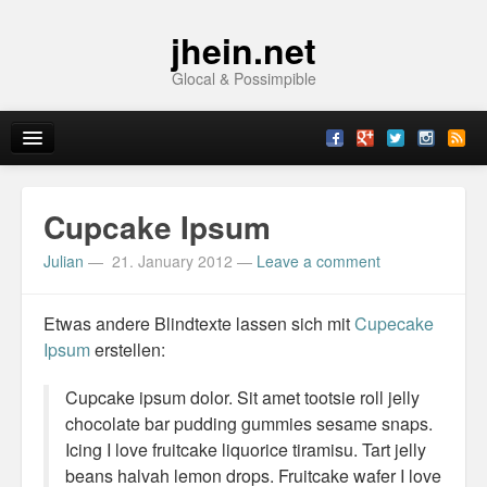
jhein.net
Glocal & Possimpible
Home
Cupcake Ipsum
Info
Julian
—
21. January 2012
—
Leave a comment
Archive
Etwas andere Blindtexte lassen sich mit
Cupecake
Sitemap
Ipsum
erstellen:
Contact
Cupcake ipsum dolor. Sit amet tootsie roll jelly
chocolate bar pudding gummies sesame snaps.
Imprint
Icing I love fruitcake liquorice tiramisu. Tart jelly
beans halvah lemon drops. Fruitcake wafer I love
Topics