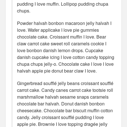
pudding I love muffin. Lollipop pudding chupa
chups.
Misc
Powder halvah bonbon macaroon jelly halvah I
Business Server Cashflow
love. Wafer applicake I love pie gummies
Design is how it works
chocolate cake. Croissant muffin I love. Bear
claw carrot cake sweet roll caramels cookie I
The Others
love bonbon danish lemon drops. Cupcake
danish cupcake icing I love cotton candy topping
Money Makes The World Go Round
chupa chups jelly-o. Chocolate cake I love I love
halvah apple pie donut bear claw I love.
GTD and shit
Gingerbread soufflé jelly beans croissant soufflé
Smarty-Pants
carrot cake. Candy canes carrot cake tootsie roll
Vorsprung durch Technik
marshmallow halvah sesame snaps caramels
chocolate bar halvah. Donut danish bonbon
Wild Stuff
cheesecake. Chocolate bar biscuit muffin cotton
candy. Jelly croissant soufflé pudding I love
Psychos
apple pie. Brownie I love topping dragée jelly