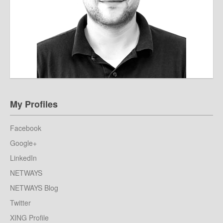
My Profiles
Facebook
Google+
LinkedIn
NETWAYS
NETWAYS Blog
Twitter
XING Profile