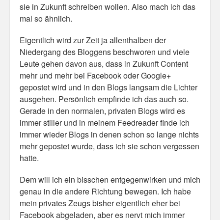
sie in Zukunft schreiben wollen. Also mach ich das
mal so ähnlich.
Misc
Eigentlich wird zur Zeit ja allenthalben der
Business Server Cashflow
Niedergang des Bloggens beschworen und viele
Design is how it works
Leute gehen davon aus, dass in Zukunft Content
mehr und mehr bei Facebook oder Google+
The Others
gepostet wird und in den Blogs langsam die Lichter
ausgehen. Persönlich empfinde ich das auch so.
Money Makes The World Go Round
Gerade in den normalen, privaten Blogs wird es
immer stiller und in meinem Feedreader finde ich
GTD and shit
immer wieder Blogs in denen schon so lange nichts
Smarty-Pants
mehr gepostet wurde, dass ich sie schon vergessen
hatte.
Vorsprung durch Technik
Dem will ich ein bisschen entgegenwirken und mich
Wild Stuff
genau in die andere Richtung bewegen. Ich habe
mein privates Zeugs bisher eigentlich eher bei
Psychos
Facebook abgeladen, aber es nervt mich immer