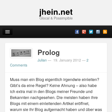
jhein.net
Glocal & Possimpible
Home
Prolog
Info
Julian
—
19. January 2012
—
2
Comments
Archive
Sitemap
Muss man ein Blog eigentlich irgendwie einleiten?
Gibt’s da eine Regel? Keine Ahnung – also habe
Contact
ich extra mal in den Blogs meiner Freunde und
Bekannten nachgesehen. Die meisten haben ihre
Imprint
Blogs mit einem einleitenden Artikel eröffnet,
warum sie ihr Blog aufgemacht haben und über was
Topics