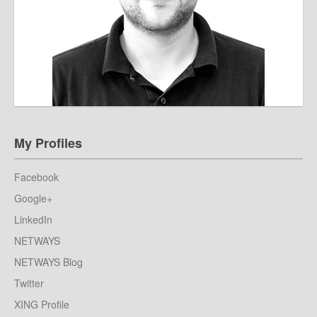
My Profiles
Facebook
Google+
LinkedIn
NETWAYS
NETWAYS Blog
Twitter
XING Profile