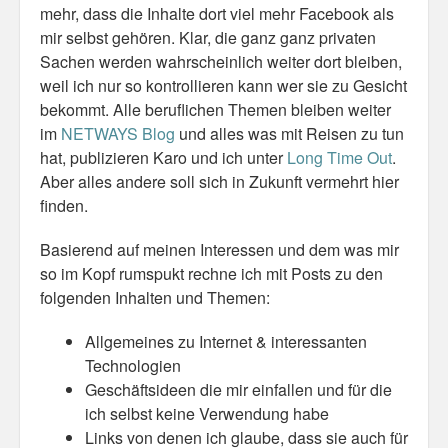
mehr, dass die Inhalte dort viel mehr Facebook als
Personal
mir selbst gehören. Klar, die ganz ganz privaten
Sachen werden wahrscheinlich weiter dort bleiben,
30 Day Missions
weil ich nur so kontrollieren kann wer sie zu Gesicht
Travel
bekommt. Alle beruflichen Themen bleiben weiter
im
NETWAYS Blog
und alles was mit Reisen zu tun
Gin & Tonic Ranking
hat, publizieren Karo und ich unter
Long Time Out
.
Aber alles andere soll sich in Zukunft vermehrt hier
Sideblog
finden.
Basierend auf meinen Interessen und dem was mir
so im Kopf rumspukt rechne ich mit Posts zu den
folgenden Inhalten und Themen:
Allgemeines zu Internet & interessanten
Technologien
Geschäftsideen die mir einfallen und für die
ich selbst keine Verwendung habe
Links von denen ich glaube, dass sie auch für