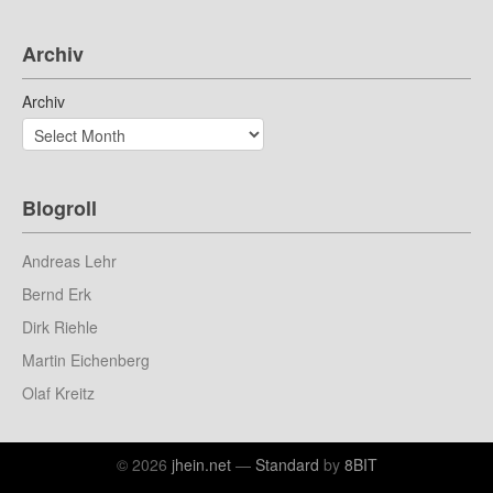
Archiv
Archiv
Blogroll
Andreas Lehr
Bernd Erk
Dirk Riehle
Martin Eichenberg
Olaf Kreitz
© 2026
jhein.net
—
Standard
by
8BIT