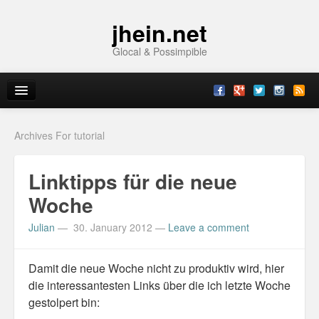
jhein.net
Glocal & Possimpible
Home
Archives For tutorial
Info
Linktipps für die neue
Archive
Woche
Sitemap
Julian
—
30. January 2012
—
Leave a comment
Contact
Damit die neue Woche nicht zu produktiv wird, hier
Imprint
die interessantesten Links über die ich letzte Woche
gestolpert bin:
Topics