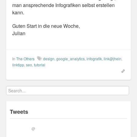
man ansprechende Infografiken selbst erstellen
Personal
kann.
30 Day Missions
Guten Start in die neue Woche,
Travel
Julian
Gin & Tonic Ranking
Sideblog
In
The Others
design
,
google_analytics
,
infografik
,
link@jhein
,
linktipp
,
seo
,
tutorial
Tweets
@