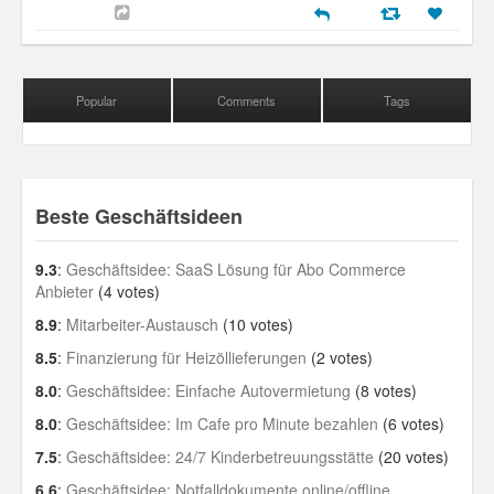
Popular
Comments
Tags
Beste Geschäftsideen
9.3
:
Geschäftsidee: SaaS Lösung für Abo Commerce
Anbieter
(4 votes)
8.9
:
Mitarbeiter-Austausch
(10 votes)
8.5
:
Finanzierung für Heizöllieferungen
(2 votes)
8.0
:
Geschäftsidee: Einfache Autovermietung
(8 votes)
8.0
:
Geschäftsidee: Im Cafe pro Minute bezahlen
(6 votes)
7.5
:
Geschäftsidee: 24/7 Kinderbetreuungsstätte
(20 votes)
6.6
:
Geschäftsidee: Notfalldokumente online/offline