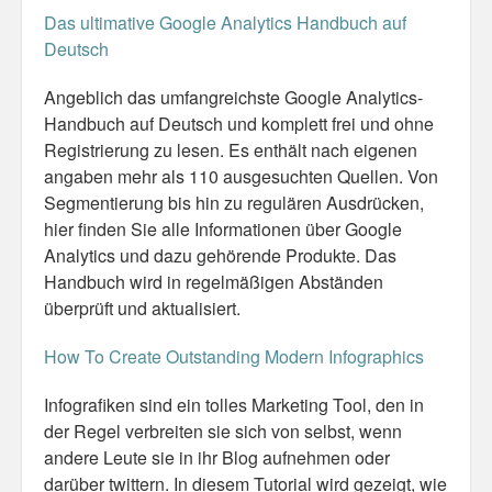
Das ultimative Google Analytics Handbuch auf
Misc
Deutsch
Business Server Cashflow
Angeblich das umfangreichste Google Analytics-
Handbuch auf Deutsch und komplett frei und ohne
Design is how it works
Registrierung zu lesen. Es enthält nach eigenen
angaben mehr als 110 ausgesuchten Quellen. Von
The Others
Segmentierung bis hin zu regulären Ausdrücken,
hier finden Sie alle Informationen über Google
Money Makes The World Go Round
Analytics und dazu gehörende Produkte. Das
GTD and shit
Handbuch wird in regelmäßigen Abständen
überprüft und aktualisiert.
Smarty-Pants
How To Create Outstanding Modern Infographics
Vorsprung durch Technik
Infografiken sind ein tolles Marketing Tool, den in
Wild Stuff
der Regel verbreiten sie sich von selbst, wenn
andere Leute sie in ihr Blog aufnehmen oder
Psychos
darüber twittern. In diesem Tutorial wird gezeigt, wie