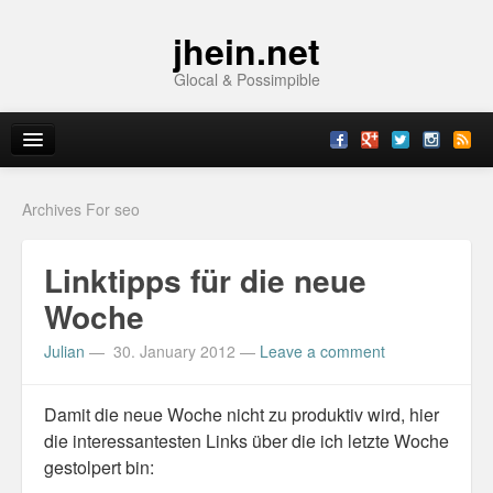
jhein.net
Glocal & Possimpible
Home
Archives For seo
Info
Linktipps für die neue
Archive
Woche
Sitemap
Julian
—
30. January 2012
—
Leave a comment
Contact
Damit die neue Woche nicht zu produktiv wird, hier
Imprint
die interessantesten Links über die ich letzte Woche
gestolpert bin:
Topics