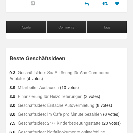
Popular
Comments
Tags
Beste Geschäftsideen
9.3
:
Geschäftsidee: SaaS Lösung für Abo Commerce
Anbieter
(4 votes)
8.9
:
Mitarbeiter-Austausch
(10 votes)
8.5
:
Finanzierung für Heizöllieferungen
(2 votes)
8.0
:
Geschäftsidee: Einfache Autovermietung
(8 votes)
8.0
:
Geschäftsidee: Im Cafe pro Minute bezahlen
(6 votes)
7.5
:
Geschäftsidee: 24/7 Kinderbetreuungsstätte
(20 votes)
6.6
:
Geschäftsidee: Notfalldokumente online/offline