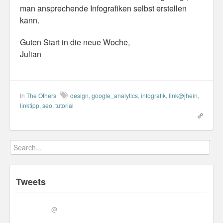
man ansprechende Infografiken selbst erstellen
Personal
kann.
30 Day Missions
Guten Start in die neue Woche,
Travel
Julian
Gin & Tonic Ranking
Sideblog
In
The Others
design
,
google_analytics
,
infografik
,
link@jhein
,
linktipp
,
seo
,
tutorial
Tweets
@