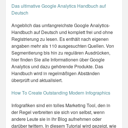
Das ultimative Google Analytics Handbuch auf
Misc
Deutsch
Business Server Cashflow
Angeblich das umfangreichste Google Analytics-
Handbuch auf Deutsch und komplett frei und ohne
Design is how it works
Registrierung zu lesen. Es enthält nach eigenen
angaben mehr als 110 ausgesuchten Quellen. Von
The Others
Segmentierung bis hin zu regulären Ausdrücken,
hier finden Sie alle Informationen über Google
Money Makes The World Go Round
Analytics und dazu gehörende Produkte. Das
GTD and shit
Handbuch wird in regelmäßigen Abständen
überprüft und aktualisiert.
Smarty-Pants
How To Create Outstanding Modern Infographics
Vorsprung durch Technik
Infografiken sind ein tolles Marketing Tool, den in
Wild Stuff
der Regel verbreiten sie sich von selbst, wenn
andere Leute sie in ihr Blog aufnehmen oder
Psychos
darüber twittern. In diesem Tutorial wird gezeigt, wie