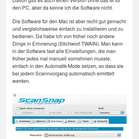
Davon gibt es auch einen Version ohne das M für
den PC, aber da kenne ich die Software nicht.
Misc
Die Software für den Mac ist aber recht gut gemacht
Business Server Cashflow
und vergleichsweise einfach zu installieren und zu
bedienen. Da habe ich von früher noch andere
Design is how it works
Dinge in Erinnerung (Stichwort TWAIN). Man kann
in der Software fast alle Einstellungen, die man
The Others
früher jedes mal manuell vornehmen musste,
Money Makes The World Go Round
einfach in den Automatik-Mode setzen, so dass sie
bei jedem Scannvorgang automatisch ermittelt
GTD and shit
werden.
Smarty-Pants
Vorsprung durch Technik
Wild Stuff
Psychos