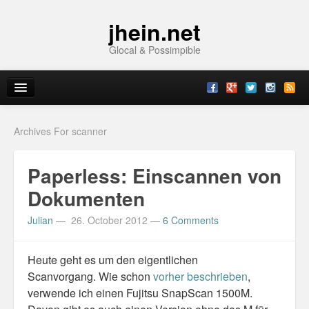
jhein.net
Glocal & Possimpible
Home
Archives For scanner
Info
Paperless: Einscannen von
Archive
Dokumenten
Sitemap
Julian
—
26. October 2012
—
6 Comments
Contact
Heute geht es um den eigentlichen
Imprint
Scanvorgang. Wie schon
vorher beschrieben
,
verwende ich einen Fujitsu SnapScan 1500M.
Topics