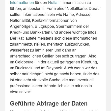
Informationen
für den
Notfall
immer mit sich zu
führen, am besten in Form einer Notfallkarte. Darauf
Misc
sollten Informationen sein wie Name, Adresse,
Nationalität, Kontaktinformationen von
Business Server Cashflow
Angehörigen, Blutgruppe, Sperrnummern der
Design is how it works
Kredit- und Bankkarten und andere wichtige Infos.
Der Rat lautete meistens sich diese Informationen
The Others
zusammenzustellen, mehrfach auszudrucken,
wasserfest zu laminieren und dann an
Money Makes The World Go Round
unterschiedlichen Stellen bei sich zu tragen. Also
im Geldbeutel, in der aktuell getragenen Kleidung,
GTD and shit
im Rucksack und im Daypack. Auch wenn wir das
Smarty-Pants
selber natürlich(tm) nicht gemacht haben, finde das
ist eine sehr sinnvolle Sache, die man eventuell
Vorsprung durch Technik
professionalisieren könnte. Ich stelle mir das in
etwa so vor:
Wild Stuff
Geführte Abfrage der Daten
Psychos