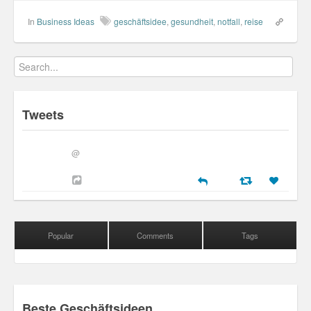
In
Business Ideas
geschäftsidee
,
gesundheit
,
notfall
,
reise
Tweets
@
Popular
Comments
Tags
Beste Geschäftsideen