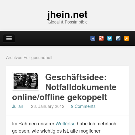
jhein.net
Glocal & Possimpible
Home
Archives For gesundheit
Info
Geschäftsidee:
Archive
Notfalldokumente
online/offline gekoppelt
Sitemap
Julian
—
23. January 2012
—
9 Comments
Contact
Imprint
Im Rahmen unserer
Weltreise
habe ich mehrfach
gelesen, wie wichtig es ist, alle möglichen
Topics