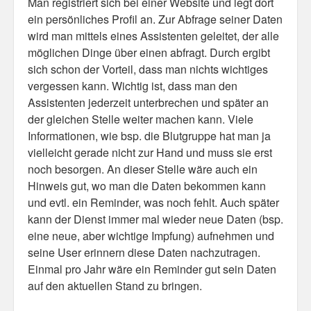
Man registriert sich bei einer Website und legt dort
Personal
ein persönliches Profil an. Zur Abfrage seiner Daten
wird man mittels eines Assistenten geleitet, der alle
30 Day Missions
möglichen Dinge über einen abfragt. Durch ergibt
sich schon der Vorteil, dass man nichts wichtiges
Travel
vergessen kann. Wichtig ist, dass man den
Gin & Tonic Ranking
Assistenten jederzeit unterbrechen und später an
der gleichen Stelle weiter machen kann. Viele
Sideblog
Informationen, wie bsp. die Blutgruppe hat man ja
vielleicht gerade nicht zur Hand und muss sie erst
noch besorgen. An dieser Stelle wäre auch ein
Hinweis gut, wo man die Daten bekommen kann
und evtl. ein Reminder, was noch fehlt. Auch später
kann der Dienst immer mal wieder neue Daten (bsp.
eine neue, aber wichtige Impfung) aufnehmen und
seine User erinnern diese Daten nachzutragen.
Einmal pro Jahr wäre ein Reminder gut sein Daten
auf den aktuellen Stand zu bringen.