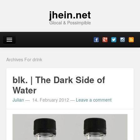
jhein.net
Glocal & Possimpible
Home
Archives For drink
Info
blk. | The Dark Side of
Archive
Water
Sitemap
Julian
—
14. February 2012
—
Leave a comment
Contact
Imprint
Topics