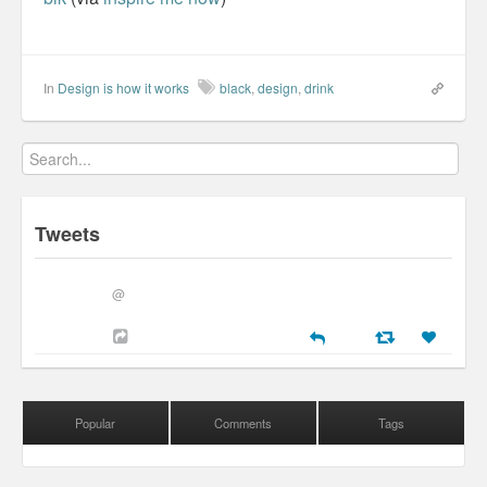
Personal
30 Day Missions
In
Design is how it works
black
,
design
,
drink
Travel
Gin & Tonic Ranking
Sideblog
Tweets
@
Popular
Comments
Tags