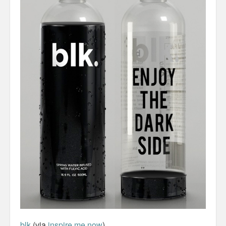
Misc
Business Server Cashflow
Design is how it works
The Others
Money Makes The World Go Round
GTD and shit
Smarty-Pants
Vorsprung durch Technik
Wild Stuff
Psychos
blk
(via
inspire me now
)