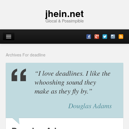
jhein.net
Glocal & Possimpible
Home
Archives For deadline
Info
“I love deadlines. I like the
Archive
whooshing sound they
make as they fly by.”
Sitemap
Contact
Douglas Adams
Imprint
Topics