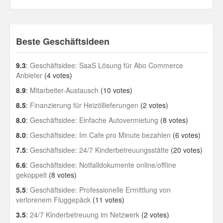
Personal
30 Day Missions
Beste Geschäftsideen
Travel
9.3
:
Geschäftsidee: SaaS Lösung für Abo Commerce
Gin & Tonic Ranking
Anbieter
(4 votes)
8.9
:
Mitarbeiter-Austausch
(10 votes)
Sideblog
8.5
:
Finanzierung für Heizöllieferungen
(2 votes)
8.0
:
Geschäftsidee: Einfache Autovermietung
(8 votes)
8.0
:
Geschäftsidee: Im Cafe pro Minute bezahlen
(6 votes)
7.5
:
Geschäftsidee: 24/7 Kinderbetreuungsstätte
(20 votes)
6.6
:
Geschäftsidee: Notfalldokumente online/offline
gekoppelt
(8 votes)
5.5
:
Geschäftsidee: Professionelle Ermittlung von
verlorenem Fluggepäck
(11 votes)
3.5
:
24/7 Kinderbetreuung im Netzwerk
(2 votes)