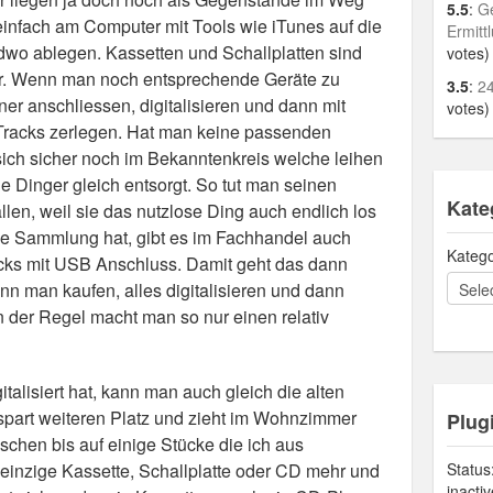
5.5
:
Ge
einfach am Computer mit Tools wie iTunes auf die
Ermitt
ndwo ablegen. Kassetten und Schallplatten sind
votes)
r. Wenn man noch entsprechende Geräte zu
3.5
:
24
er anschliessen, digitalisieren und dann mit
votes)
Tracks zerlegen. Hat man keine passenden
ich sicher noch im Bekanntenkreis welche leihen
 Dinger gleich entsorgt. So tut man seinen
Kate
en, weil sie das nutzlose Ding auch endlich los
ße Sammlung hat, gibt es im Fachhandel auch
Katego
cks mit USB Anschluss. Damit geht das dann
nn man kaufen, alles digitalisieren und dann
n der Regel macht man so nur einen relativ
italisiert hat, kann man auch gleich die alten
spart weiteren Platz und zieht im Wohnzimmer
Plug
schen bis auf einige Stücke die ich aus
 einzige Kassette, Schallplatte oder CD mehr und
Status
inacti