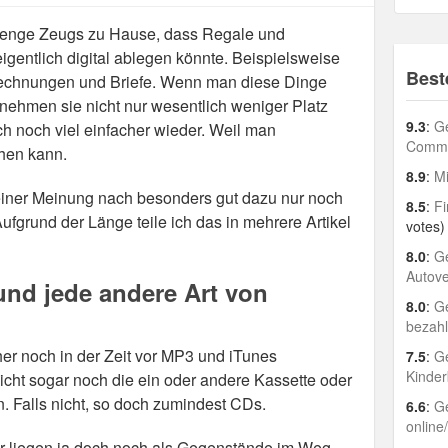
 Menge Zeugs zu Hause, dass Regale und
gentlich digital ablegen könnte. Beispielsweise
Best
echnungen und Briefe. Wenn man diese Dinge
, nehmen sie nicht nur wesentlich weniger Platz
9.3
:
Ge
h noch viel einfacher wieder. Weil man
Comme
chen kann.
8.9
:
Mi
iner Meinung nach besonders gut dazu nur noch
8.5
:
Fi
ufgrund der Länge teile ich das in mehrere Artikel
votes)
8.0
:
Ge
Autov
und jede andere Art von
8.0
:
Ge
bezah
her noch in der Zeit vor MP3 und iTunes
7.5
:
Ge
Kinder
cht sogar noch die ein oder andere Kassette oder
. Falls nicht, so doch zumindest CDs.
6.6
:
Ge
online
ber liegen ja doch noch als Gegenstände im Weg