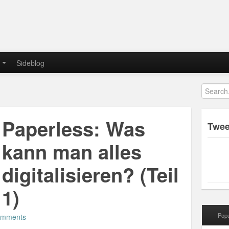
Sideblog
Paperless: Was
Twee
kann man alles
digitalisieren? (Teil
1)
Popu
omments