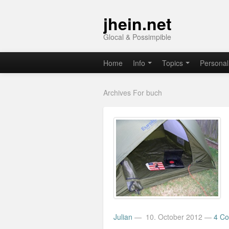
jhein.net
Glocal & Possimpible
Home
Info
Topics
Personal
Archives For buch
Julian
—
10. October 2012
—
4 C