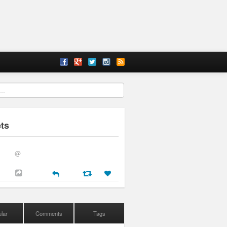
ts
@
lar
Comments
Tags