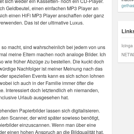
 sich weder ein Kassetten- noch ein CD-Player.
gethas
ch Geldbeutel, einen einfachen MP3 Player an
sich einen HiFi MP3 Player anschaffen oder ganz
erwenden. Das ist der ultimative Luxus.
Link
Icinga
n so macht, sind wahrscheinlich bei jedem von uns
nmal meine Eltern machen noch analoge Bilder. Ich
NETW
o wie früher Abzüge zu bestellen. Die kuckt doch
 würdige Nachfolger ist meiner Meinung nach das
oder speziellen Events kann es sich schon lohnen
wobei ich auch in der Familie immer öfter die
e. Interessiert doch letztendlich eh niemanden,
-Inclusive Urlaub ausgesehen hat.
ehenden Papierbilder lassen sich digitalisieren.
guten Scanner, der wird später sowieso benötigt,
pierbilder einzuscannen. Wenn man über eine
er einen hohen Anspruch an die Bildqualität hat,