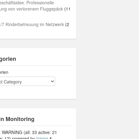
schäftsidee: Professionelle
lung von verlorenem Fluggepäck
(11
/7 Kinderbetreuung im Netzwerk
(2
gorien
rien
in Monitoring
: WARNING (all: 33 active: 21
ve: 12) powered by
Icinga
&